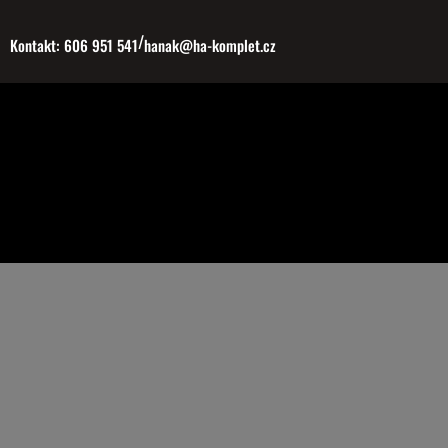
Přeskočit
/
na
Kontakt: 606 951 541
hanak@ha-komplet.cz
obsah