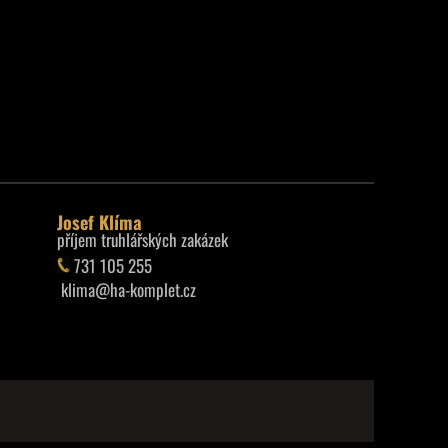
Josef Klíma
příjem truhlářských zakázek
731 105 255
klima@ha-komplet.cz