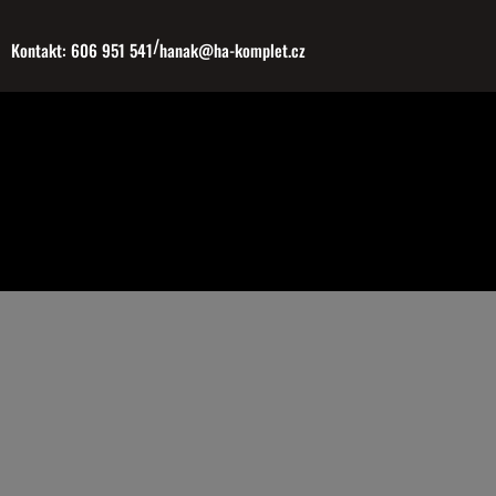
Přeskočit
/
na
Kontakt: 606 951 541
hanak@ha-komplet.cz
obsah