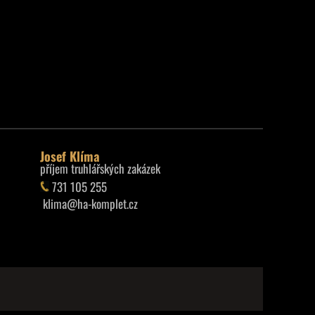
Josef Klíma
příjem truhlářských zakázek
731 105 255
klima@ha-komplet.cz