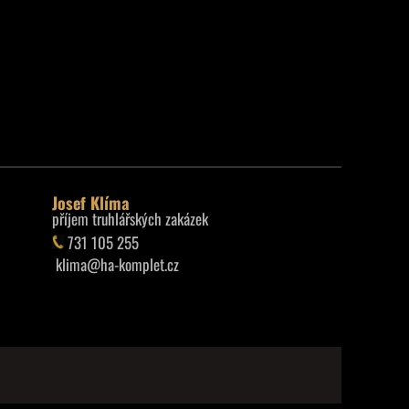
Josef Klíma
příjem truhlářských zakázek
731 105 255
klima@ha-komplet.cz