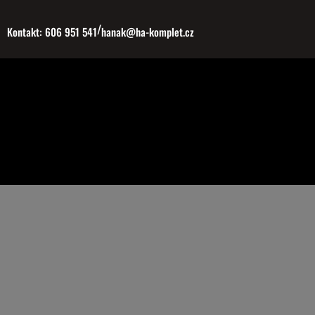
Přeskočit
/
na
Kontakt: 606 951 541
hanak@ha-komplet.cz
obsah